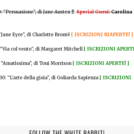
30: “Persuasione”, di Jane Austen
Special Guest:
Carolina
: “Jane Eyre”, di Charlotte Brontë
[ ISCRIZIONI RIAPERTE! ]
0: “Via col vento”, di Margaret Mitchell
[ ISCRIZIONI APERTE
30: “Amatissima”, di Toni Morrison
[ ISCRIZIONI APERTE! ]
0.30: “L’arte della gioia”, di Goliarda Sapienza
[ ISCRIZIONI
FOLLOW THE WHITE RABBIT!