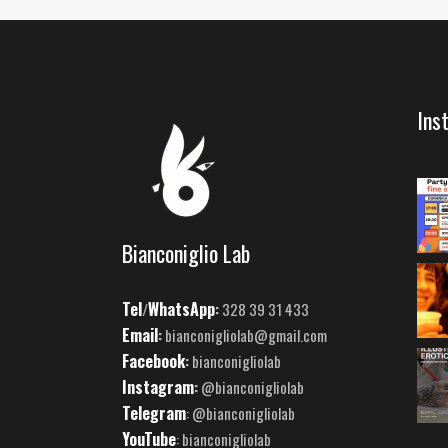
Ins
Bianconiglio Lab
Tel
WhatsApp
/
:
328 39 31 433
Email
:
bianconigliolab@gmail.com
Facebook
:
bianconigliolab
Instagram
:
@bianconigliolab
Telegram
: @bianconigliolab
YouTube
: bianconigliolab