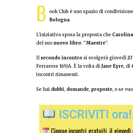
B
ook Club è uno spazio di condivision
Bologna
.
L’iniziativa sposa la proposta che
Carolina
del suo
nuovo
libro
: “
Maestre
“.
Il
secondo incontro
si svolgerà giovedì
27
Ferrarese 169/A. È la volta di
Jane Eyre
, di
incontri rimanenti.
Se hai
dubbi
,
domande
,
proposte
, o se v
ISCRIVITI ora!
Cinque incontri gratuiti, il giovedì 