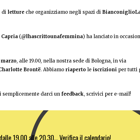
e di
letture
che organizziamo negli spazi di
BianconiglioL
 Capria
(
@lhascrittounafemmina
)
ha lanciato in occasio
 marzo
, alle 19.00, nella nostra
sede
di Bologna, in via
Charlotte Brontë
. Abbiamo
riaperto
le
iscrizioni
per tutti 
uoi semplicemente darci un
feedback
, scrivici per e-mail!
dalle 19.00 alle 20.30… Verifica il calendario!