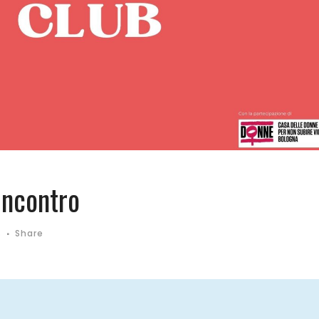
incontro
s
Share