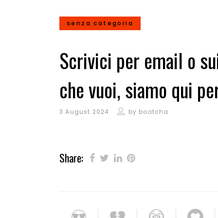
senza categoria
Scrivici per email o su
che vuoi, siamo qui pe
3 August 2024
by
bootcha
Share: