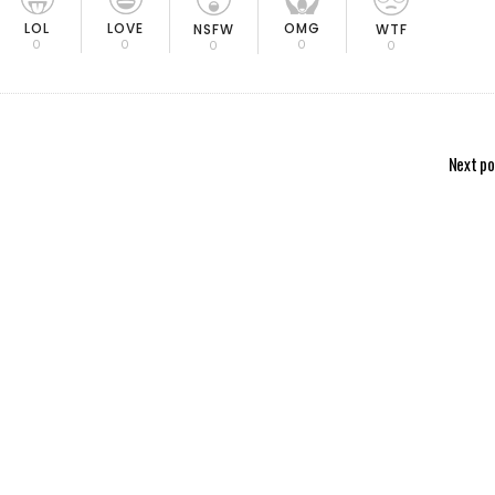
LOL
LOVE
OMG
NSFW
WTF
0
0
0
0
0
Next po